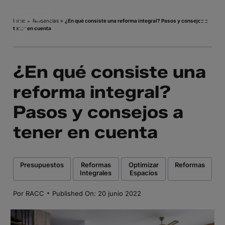
Saltar
al
Inicio
»
Tendencias
»
¿En qué consiste una reforma integral? Pasos y consejos a
tener en cuenta
contenido
¿En qué consiste una
reforma integral?
Pasos y consejos a
tener en cuenta
,
,
,
Presupuestos
Reformas
Optimizar
Reformas
Integrales
Espacios
·
Por
RACC
Published On: 20 junio 2022