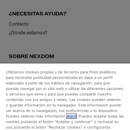
¿NECESITAS AYUDA?
Contacto
¿Dónde estamos?
SOBRE NEXDOM
Conoce nuestro equipo
Utilizamos cookies propias y de terceros para fines analíticos,
Blog
para mostrarte publicidad personalizada en base a un perfil
elaborado a partir de tus hábitos de navegación, para que
puedas navegar por el sitio web y utilizar las diferentes opciones
o servicios que tiene y para que puedas compartir nuestro
NUESTROS SERVICIOS
contenido con tus amigos y redes. Las cookies pueden obtener
o guardar información en tu navegador. Esta información puede
Arquitectura y rehabilitación
ser acerca de tu navegación, tus preferencias o tu dispositivo.
Puedes obtener más información
AQUÍ
. Puedes aceptar todas las
Interiorismo y decoración
cookies pulsando el botón “Aceptar y continuar” o rechazar su
Orden en casa
uso pulsando el botón “Rechazar cookies” o configurarlas