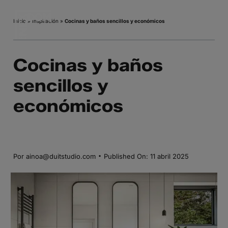
Saltar
al
Inicio
»
Inspiración
»
Cocinas y baños sencillos y económicos
contenido
Cocinas y baños
sencillos y
económicos
·
Por
ainoa@duitstudio.com
Published On: 11 abril 2025