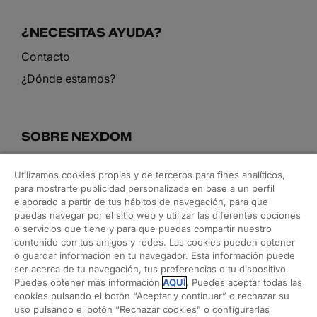
¿NECESITAS AYUDA?
Contacto
¿Dónde estamos?
SOBRE NEXDOM
Conoce nuestro equipo
Utilizamos cookies propias y de terceros para fines analíticos,
Blog
para mostrarte publicidad personalizada en base a un perfil
elaborado a partir de tus hábitos de navegación, para que
puedas navegar por el sitio web y utilizar las diferentes opciones
o servicios que tiene y para que puedas compartir nuestro
NUESTROS SERVICIOS
contenido con tus amigos y redes. Las cookies pueden obtener
o guardar información en tu navegador. Esta información puede
Arquitectura y rehabilitación
ser acerca de tu navegación, tus preferencias o tu dispositivo.
Puedes obtener más información
AQUÍ
. Puedes aceptar todas las
Interiorismo y decoración
cookies pulsando el botón “Aceptar y continuar” o rechazar su
Orden en casa
uso pulsando el botón “Rechazar cookies” o configurarlas