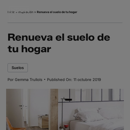
Saltar
al
Inicio
»
Inspiración
»
Renueva el suelo de tu hogar
contenido
Renueva el suelo de
tu hogar
Suelos
·
Por
Gemma Trullols
Published On: 11 octubre 2019