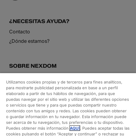
¿NECESITAS AYUDA?
Contacto
¿Dónde estamos?
SOBRE NEXDOM
Conoce nuestro equipo
Utilizamos cookies propias y de terceros para fines analíticos,
Blog
para mostrarte publicidad personalizada en base a un perfil
elaborado a partir de tus hábitos de navegación, para que
puedas navegar por el sitio web y utilizar las diferentes opciones
o servicios que tiene y para que puedas compartir nuestro
NUESTROS SERVICIOS
contenido con tus amigos y redes. Las cookies pueden obtener
o guardar información en tu navegador. Esta información puede
Arquitectura y rehabilitación
ser acerca de tu navegación, tus preferencias o tu dispositivo.
Puedes obtener más información
AQUÍ
. Puedes aceptar todas las
Interiorismo y decoración
cookies pulsando el botón “Aceptar y continuar” o rechazar su