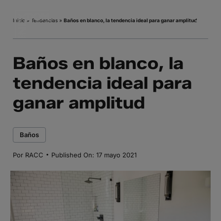
Saltar
al
Inicio
»
Tendencias
»
Baños en blanco, la tendencia ideal para ganar amplitud
contenido
Baños en blanco, la
tendencia ideal para
ganar amplitud
Baños
·
Por
RACC
Published On: 17 mayo 2021