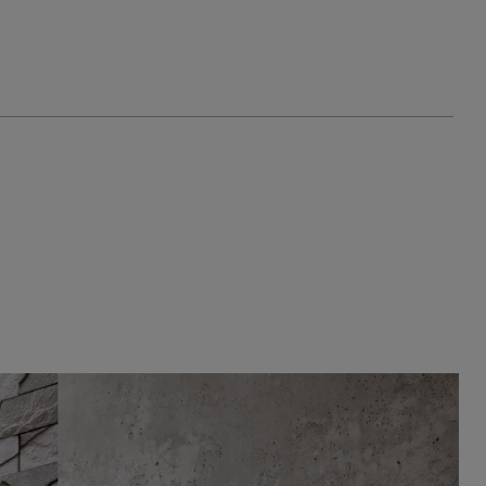
 proyectos
¿Dónde estamos?
Equipo
Blog
ES
CA