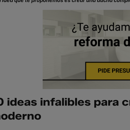
 idea que te proponemos es crear una ducha comp
0 ideas infalibles para 
oderno