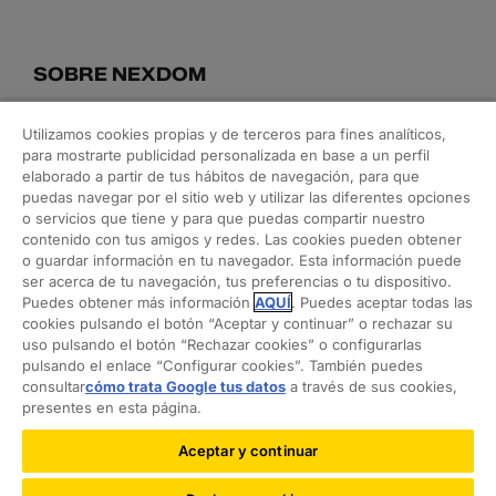
SOBRE NEXDOM
Conoce nuestro equipo
Utilizamos cookies propias y de terceros para fines analíticos,
Blog
para mostrarte publicidad personalizada en base a un perfil
elaborado a partir de tus hábitos de navegación, para que
puedas navegar por el sitio web y utilizar las diferentes opciones
o servicios que tiene y para que puedas compartir nuestro
NUESTROS SERVICIOS
contenido con tus amigos y redes. Las cookies pueden obtener
o guardar información en tu navegador. Esta información puede
Arquitectura y rehabilitación
ser acerca de tu navegación, tus preferencias o tu dispositivo.
Puedes obtener más información
AQUÍ
. Puedes aceptar todas las
Interiorismo y decoración
cookies pulsando el botón “Aceptar y continuar” o rechazar su
Orden en casa
uso pulsando el botón “Rechazar cookies” o configurarlas
pulsando el enlace “Configurar cookies”. También puedes
Feng shui
consultar
cómo trata Google tus datos
a través de sus cookies,
Asesoramiento técnico e inmobiliario
presentes en esta página.
Aceptar y continuar