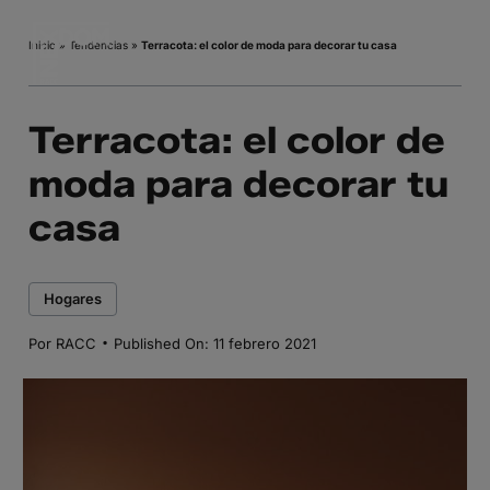
Saltar
al
Inicio
»
Tendencias
»
Terracota: el color de moda para decorar tu casa
contenido
Terracota: el color de
moda para decorar tu
casa
Hogares
·
Por
RACC
Published On: 11 febrero 2021